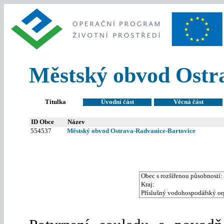
Městský obvod Ostr
Titulka
Úvodní část
Věcná část
ID Obce
Název
554537
Městský obvod Ostrava-Radvanice-Bartovice
Obec s rozšířenou působností:
Kraj:
Příslušný vodohospodářský or