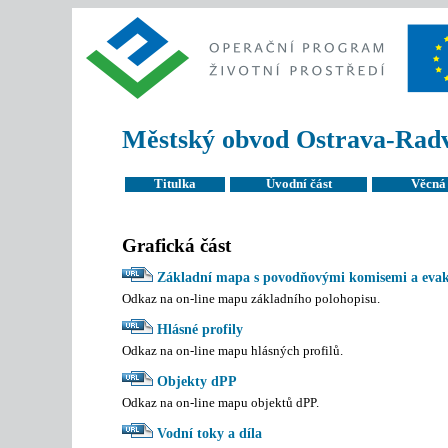
Městský obvod Ostrava-Radv
Titulka
Úvodní část
Věcná 
Grafická část
Základní mapa s povodňovými komisemi a evak
Odkaz na on-line mapu základního polohopisu.
Hlásné profily
Odkaz na on-line mapu hlásných profilů.
Objekty dPP
Odkaz na on-line mapu objektů dPP.
Vodní toky a díla