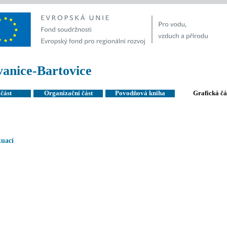
anice-Bartovice
část
Organizační část
Povodňová kniha
Grafická čá
uací