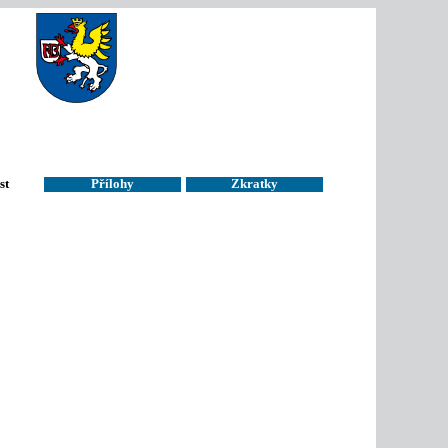
st
Přílohy
Zkratky